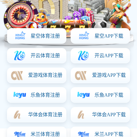
倍耐力公布三款新配方轮胎测试数据，预测2026赛季将
迫使各队重写调校数据库__br_
2026-08-02
8 次浏览
北京控股邹雨宸伤愈复出状态火热，闵鹿蕾打造铁血防
守瞄准联盟前四
2026-08-02
8 次浏览