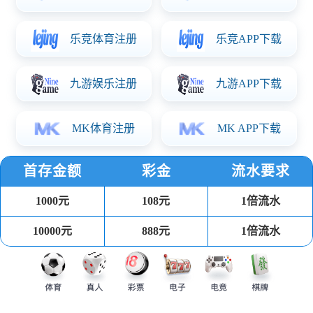
首页
/
体育头条
/ 正文
2026-06-09 03:01
25 次阅读
凯尔特人双探花合砍65分险胜，骑士米切
尔独木难支问题在哪？
在NBA东部季后赛的一场焦点对决中，波士顿凯尔特
人凭借“双探花”杰森·塔图姆与杰伦·布朗的强势发挥，
合砍65分，最终在主场以微弱优势险胜克利夫兰骑
士。尽管骑士当家球星多诺万·米切尔再度贡献高分表
现，却依然难以带队取胜。这场比赛中，凯尔特人双
探花的火力全开，与骑士核心米切尔的独木难支形成