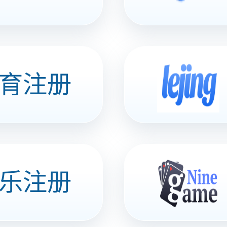
拉突破成功率
凯尔特人用霍勒迪加两首
卡塔尔世
轮换回利
波澜，欧
2026-07-18
2026-06
联系我们