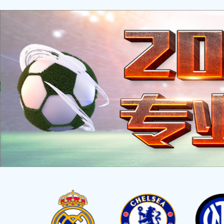
立即注册
爱游戏ayx登录入口
育数据平台
爱游戏AYX登录入口 OFFICIAL WEBSITE
自2022年创立以来，
爱游戏ayx登录入口
致力于
欧洲杯、LPL在内的热门赛事直播与数据服务，