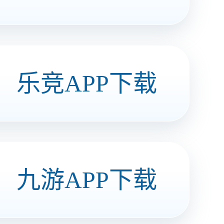
界杯金靴奖再起
足
-12