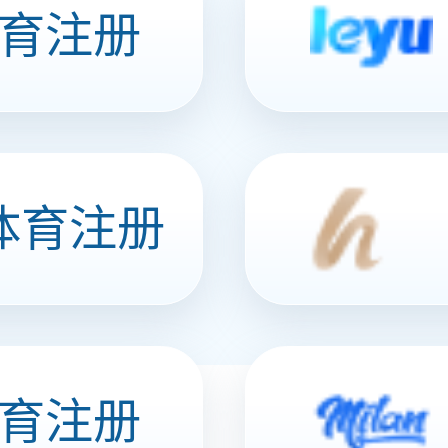
借合作引入性价比高的海外球员。
从长远来看，马尔科·茨温高厄的任命不仅是帕尔
足联赛在专业化进程中对外部经验的开放姿态。
利足球的技战术传统相结合，帕尔马女足有望在
者。而对茨温高厄本人而言，这场始于亚平宁半
要的注脚。