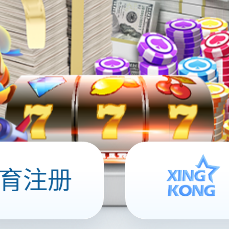
从德国到意大利：一位跨界
马尔科·茨温高厄此前在德国女子足球领域积累了
俱乐部梯队建设。此番跨越国界加盟帕尔马女足
将德国成熟的职业女足管理模式移植到意大利本
调茨温高厄“拥有清晰的长期规划思维”，而他的
整合一线队与青年队的资源配置。事实上，帕尔
中站稳脚跟，但与尤文图斯、罗马等顶级强队相
距。茨温高厄的到任，正是为了填补这一短板。
帕尔马女足的转型棋局