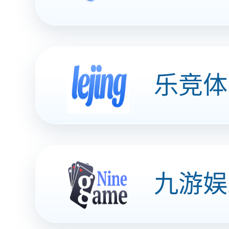
热门推荐
上海龙与震动队体系克
拜仁穆西亚
制，守望先锋
仅34%，孔
2026-07-29
2026-08-01
推荐网站