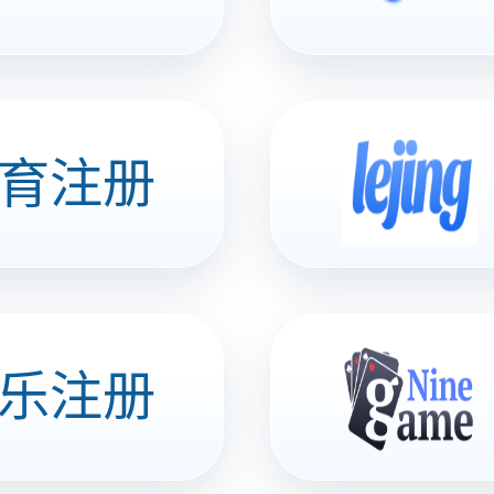
命中率跌破六
北京控股邹雨宸伤愈复出
人管理层
状态火热
裁被球
2026-08-02
2026-06
联系我们
support@beziehungsart.com