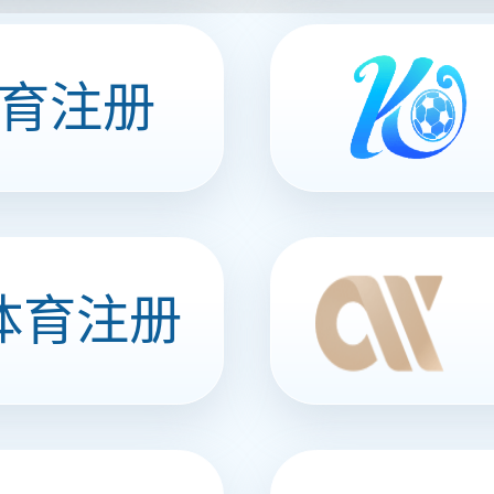
严重挤压了字母哥的突破空间，使其每一次攻框
不稳定性，使得对手敢于放心大胆地协防和包夹
母哥的个人单打，或者队友在高压防守下的仓促
流畅展开。如何破解这种空间拥堵，让核心球员
布登霍尔泽必须解决的难题。
破局之道：挡拆变化与空间
要解决半场阵地战的困境，雄鹿需要从两方面寻
键。改变过去简单的“一五号位挡拆”，尝试让字母
或“双掩护”，制造出对手防守轮转的缝隙，从而
须充分利用外线射手群的威胁。除了提升三分球
传球战术，让射手在移动中获得空位机会，以此
更多选择。只有当外线能够持续命中投篮，迫使
可能从“死局”变为“活棋”。