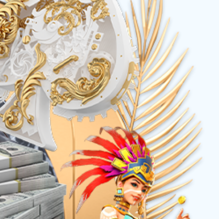
其夺冠前景将蒙上巨大阴影。