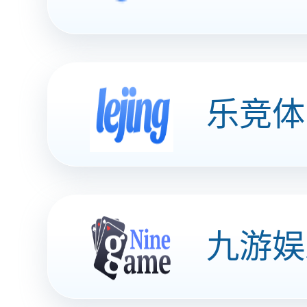
图赫尔：赖斯是英格兰队
字母哥罚球
副队长；贝林
成，关键时
2026-06-09
2026-06-13
推荐网站
爱游戏网页版
开云体育
星空官网