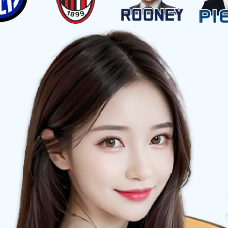
在NBA季后赛的激烈角逐中，密尔沃基雄鹿队再
哥”扬尼斯·阿德托昆博标志性的快攻反击被对手
荒便成为球队能否走得更远的致命瓶颈。面对越